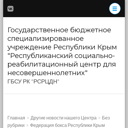
Перейти
к
содержимому
(нажмите
Государственное бюджетное
Enter)
специализированное
учреждение Республики Крым
"Республиканский социально-
реабилитационный центр для
несовершеннолетних"
ГБСУ РК "РСРЦДН"
Главная
>
Другие новости нашего Центра
>
Без
рубрики
>
Федерация бокса Республики Крым