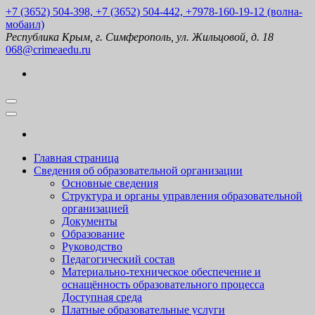
Перейти
+7 (3652) 504-398, +7 (3652) 504-442, +7978-160-19-12 (волна-
к
мобаил)
содержимому
Республика Крым, г. Симферополь, ул. Жильцовой, д. 18
(нажмите
068@crimeaedu.ru
Enter)
Главная страница
Сведения об образовательной организации
Основные сведения
Структура и органы управления образовательной
организацией
Документы
Образование
Руководство
Педагогический состав
Материально-техническое обеспечение и
оснащённость образовательного процесса
Доступная среда
Платные образовательные услуги