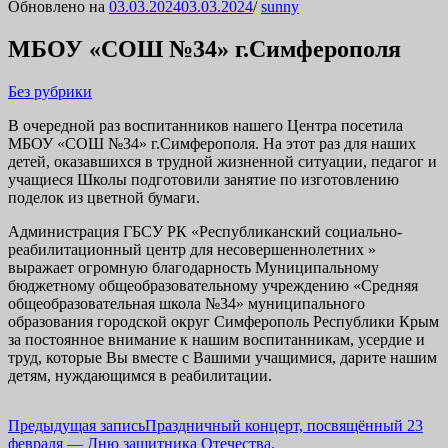
Обновлено на
03.03.2024
03.03.2024
/
sunny
МБОУ «СОШ №34» г.Симферополя
Без рубрики
В очередной раз воспитанников нашего Центра посетила
МБОУ «СОШ №34» г.Симферополя. На этот раз для наших
детей, оказавшихся в трудной жизненной ситуации, педагог и
учащиеся Школы подготовили занятие по изготовлению
поделок из цветной бумаги.
Администрация ГБСУ РК «Республиканский социально-
реабилитационный центр для несовершеннолетних »
выражает огромную благодарность Муниципальному
бюджетному общеобразовательному учреждению «Средняя
общеобразовательная школа №34» муниципального
образования городской округ Симферополь Республики Крым
за постоянное внимание к нашим воспитанникам, усердие и
труд, которые Вы вместе с Вашими учащимися, дарите нашим
детям, нуждающимся в реабилитации.
Навигация
Предыдущая запись
Праздничный концерт, посвящённый 23
февраля — Дню защитника Отечества.