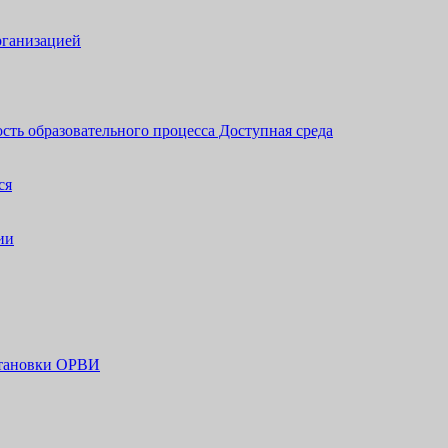
рганизацией
сть образовательного процесса Доступная среда
ся
ии
становки ОРВИ