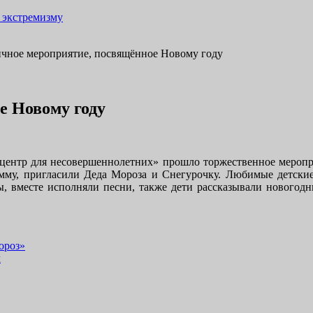
 экстремизму
чное мероприятие, посвящённое Новому году
е Новому году
ентр для несовершеннолетних» прошло торжественное меропри
амму, пригласили Деда Мороза и Снегурочку. Любимые детские
, вместе исполняли песни, также дети рассказывали новогод
ороз»
л