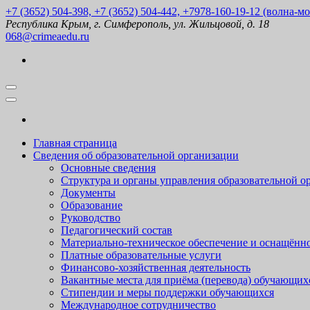
Перейти
+7 (3652) 504-398, +7 (3652) 504-442, +7978-160-19-12 (волна-м
к
Республика Крым, г. Симферополь, ул. Жильцовой, д. 18
содержимому
068@crimeaedu.ru
(нажмите
Enter)
Главная страница
Сведения об образовательной организации
Основные сведения
Структура и органы управления образовательной о
Документы
Образование
Руководство
Педагогический состав
Материально-техническое обеспечение и оснащённо
Платные образовательные услуги
Финансово-хозяйственная деятельность
Вакантные места для приёма (перевода) обучающих
Стипендии и меры поддержки обучающихся
Международное сотрудничество