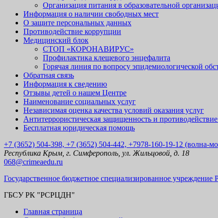
Организация питания в образовательной организац
Информация о наличии свободных мест
О защите персональных данных
Противодействие коррупции
Медицинский блок
СТОП «КОРОНАВИРУС»
Профилактика клещевого энцефалита
Горячая линия по вопросу эпидемиологической об
Обратная связь
Информация к сведению
Отзывы детей о нашем Центре
Наименование социальных услуг
Независимая оценка качества условий оказания услуг
Антитеррористическая защищенность и противодействие
Бесплатная юридическая помощь
+7 (3652) 504-398, +7 (3652) 504-442, +7978-160-19-12 (волна-м
Республика Крым, г. Симферополь, ул. Жильцовой, д. 18
068@crimeaedu.ru
Государственное бюджетное специализированное учреждение 
ГБСУ РК "РСРЦДН"
Главная страница