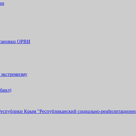
ии
становки ОРВИ
 экстремизму
обаил)
Республики Крым "Республиканский социально-реабилитационн