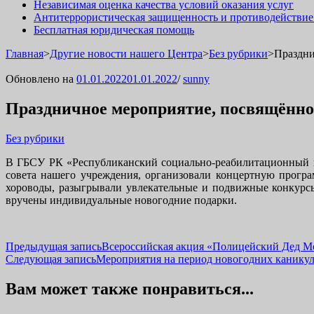
Независимая оценка качества условий оказания услуг
Антитеррористическая защищенность и противодействие
Бесплатная юридическая помощь
Главная
>
Другие новости нашего Центра
>
Без рубрики
>
Праздни
Обновлено на
01.01.2022
01.01.2022
/
sunny
Праздничное мероприятие, посвящённо
Без рубрики
В ГБСУ РК «Республиканский социально-реабилитационный ц
совета нашего учреждения, организовали концертную прогр
хороводы, разыгрывали увлекательные и подвижные конкурсы
вручены индивидуальные новогодние подарки.
Навигация
Предыдущая запись
Всероссийская акция «Полицейский Дед М
Следующая запись
Мероприятия на период новогодних канику
по
записям
Вам может также понравиться...