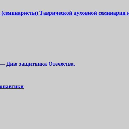
 (семинаристы) Таврической духовной семинарии
 — Дню защитника Отечества.
монавтики