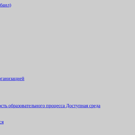
обаил)
рганизацией
сть образовательного процесса Доступная среда
ся